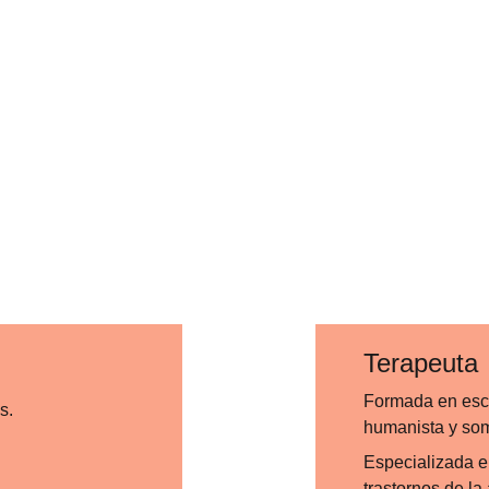
Terapeuta
Formada en escu
s. 
humanista y som
Especializada en
trastornos de la