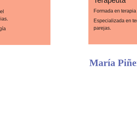
Terapeuta 
Formada en terapia 
el 
ias.
Especializada en ter
parejas.
gía 
María Piñe