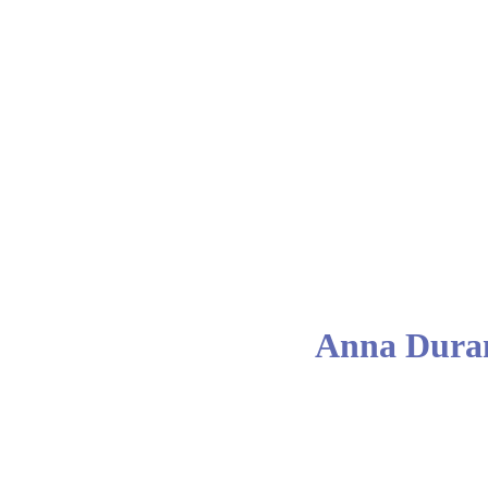
entos
UIPO
Anna Dura