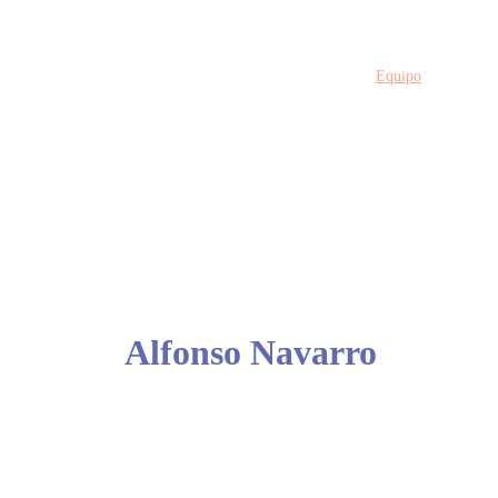
Home
Servicios
Equipo
Barcelona
Ev
NUESTRO EQ
Alfonso Navarro